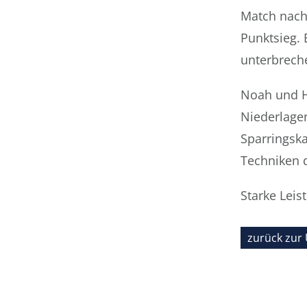
Match nach
Punktsieg. 
unterbrech
Noah und H
Niederlage
Sparringsk
Techniken d
Starke Lei
zurück zur 