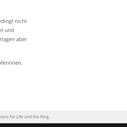
dingt nicht
el und
rlagen aber
pferinnen.
ns for Life and the Ring.