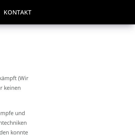
KONTAKT
kämpft (Wir
er keinen
Kämpfe und
entechniken
nden konnte