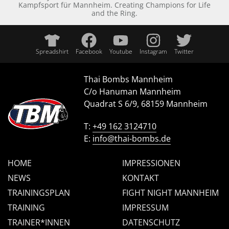
Kampfsport für Mannheim. Creating Champions for Life
and the Ring.
Spreadshirt
Facebook
Youtube
Instagram
Twitter
Thai Bombs Mannheim
C/o Hanuman Mannheim
Quadrat S 6/9, 68159 Mannheim
T:
+49 162 3124710
E:
info@thai-bombs.de
HOME
IMPRESSIONEN
NEWS
KONTAKT
TRAININGSPLAN
FIGHT NIGHT MANNHEIM
TRAINING
IMPRESSUM
TRAINER*INNEN
DATENSCHUTZ