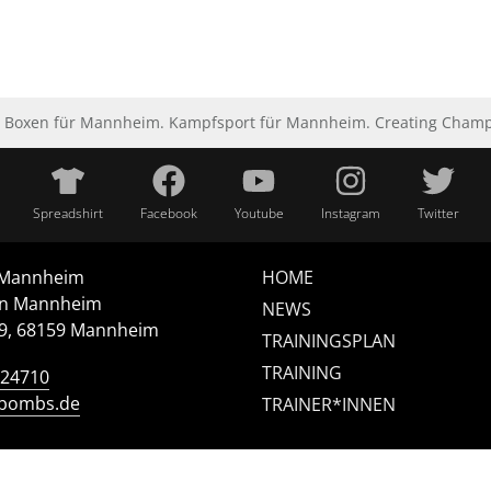
Boxen für Mannheim. Kampfsport für Mannheim. Creating Champio
Spreadshirt
Facebook
Youtube
Instagram
Twitter
 Mannheim
HOME
n Mannheim
NEWS
/9, 68159 Mannheim
TRAININGSPLAN
TRAINING
124710
-bombs.de
TRAINER*INNEN