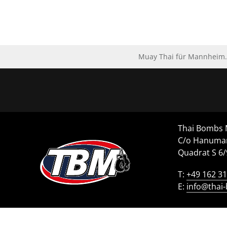
Muay Thai für Mannheim. 
Thai Bombs
C/o Hanuma
Quadrat S 6
T:
+49 162 3
E:
info@thai