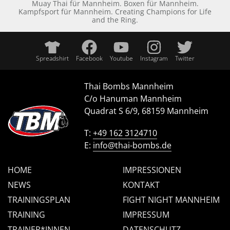
Muay Thai für Mannheim. Boxen für Mannheim.
Kampfsport für Mannheim. Creating Champions for Life
and the Ring.
Spreadshirt
Facebook
Youtube
Instagram
Twitter
Thai Bombs Mannheim
C/o Hanuman Mannheim
Quadrat S 6/9, 68159 Mannheim
T:
+49 162 3124710
E:
info@thai-bombs.de
HOME
IMPRESSIONEN
NEWS
KONTAKT
TRAININGSPLAN
FIGHT NIGHT MANNHEIM
TRAINING
IMPRESSUM
TRAINER*INNEN
DATENSCHUTZ