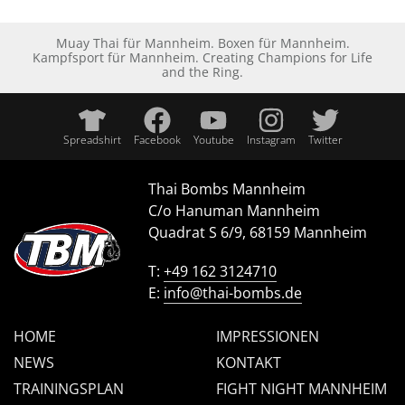
Muay Thai für Mannheim. Boxen für Mannheim.
Kampfsport für Mannheim. Creating Champions for Life
and the Ring.
Spreadshirt
Facebook
Youtube
Instagram
Twitter
Thai Bombs Mannheim
C/o Hanuman Mannheim
Quadrat S 6/9, 68159 Mannheim
T:
+49 162 3124710
E:
info@thai-bombs.de
HOME
IMPRESSIONEN
NEWS
KONTAKT
TRAININGSPLAN
FIGHT NIGHT MANNHEIM