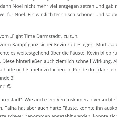
ann Noel nicht mehr viel entgegen setzen und gab n
wei für Noel. Ein wirklich technisch schöner und sau
vom „Fight Time Darmstadt“, zu tun.
vorm Kampf ganz sicher Kevin zu besiegen. Murtusa 
hte es weitestgehend über die Fäuste. Kevin blieb ru
. Diese hinterließen auch ziemlich schnell Wirkung. 
a hatte nichts mehr zu lachen. In Runde drei dann ei
unde 3!
n!“ 😉
Darmstadt“. Wie auch sein Vereinskamerad versuchte 
. Talha hat aber auch harte Fäuste, konnte ihn ausk
usste schwer benommen angezählt werden, konnte sich