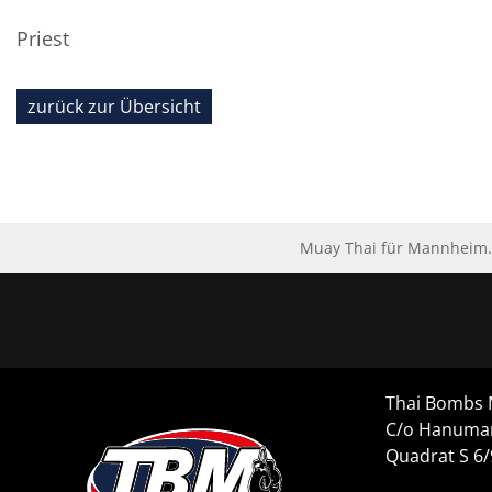
Priest
zurück zur Übersicht
Muay Thai für Mannheim. 
Thai Bombs
C/o Hanuma
Quadrat S 6