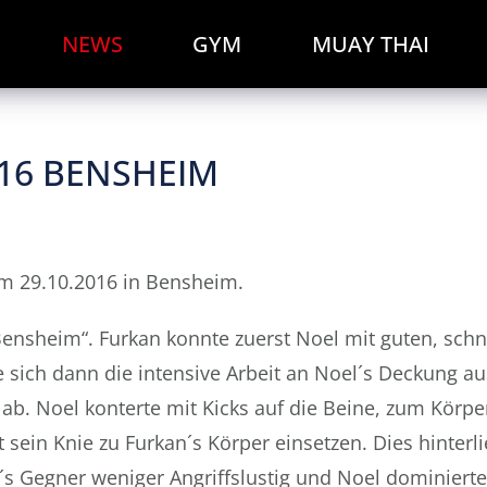
NEWS
GYM
MUAY THAI
2016 BENSHEIM
 am 29.10.2016 in Bensheim.
nsheim“. Furkan konnte zuerst Noel mit guten, schn
e sich dann die intensive Arbeit an Noel´s Deckung au
ab. Noel konterte mit Kicks auf die Beine, zum Körpe
ein Knie zu Furkan´s Körper einsetzen. Dies hinterl
´s Gegner weniger Angriffslustig und Noel dominierte