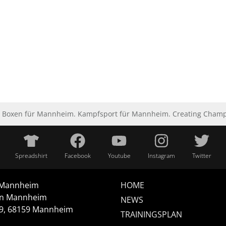
Boxen für Mannheim. Kampfsport für Mannheim. Creating Champio
Spreadshirt
Facebook
Youtube
Instagram
Twitter
 Mannheim
HOME
n Mannheim
NEWS
/9, 68159 Mannheim
TRAININGSPLAN