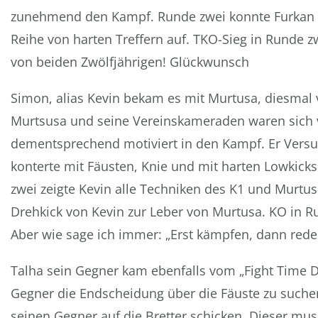
zunehmend den Kampf. Runde zwei konnte Furkan d
Reihe von harten Treffern auf. TKO-Sieg in Runde z
von beiden Zwölfjährigen! Glückwunsch
Simon, alias Kevin bekam es mit Murtusa, diesmal 
Murtsusa und seine Vereinskameraden waren sich 
dementsprechend motiviert in den Kampf. Er Versuc
konterte mit Fäusten, Knie und mit harten Lowkicks
zwei zeigte Kevin alle Techniken des K1 und Murtus
Drehkick von Kevin zur Leber von Murtusa. KO in R
Aber wie sage ich immer: „Erst kämpfen, dann rede
Talha sein Gegner kam ebenfalls vom „Fight Time 
Gegner die Endscheidung über die Fäuste zu suchen
seinen Gegner auf die Bretter schicken. Dieser m