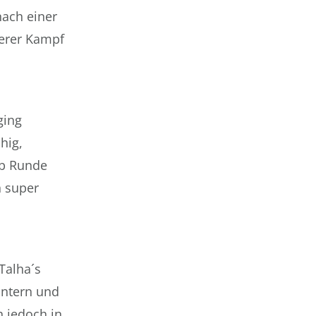
ach einer
berer Kampf
ging
hig,
Ab Runde
n super
Talha´s
ontern und
 jedoch in