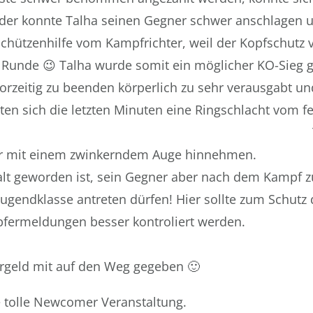
eder konnte Talha seinen Gegner schwer anschlagen u
Schützenhilfe vom Kampfrichter, weil der Kopfschutz 
r Runde 😉 Talha wurde somit ein möglicher KO-Sie
orzeitig zu beenden körperlich zu sehr verausgabt u
rten sich die letzten Minuten eine Ringschlacht vom f
als kurz vorm KO. Ta
wir mit einem zwinkerndem Auge hinnehmen.
 alt geworden ist, sein Gegner aber nach dem Kampf 
r Jugendklasse antreten dürfen! Hier sollte zum Schutz 
ss die Kämpfermeldungen besser kontrolier
hrgeld mit auf den Weg gegeben 🙂
 tolle Newcomer Veranstaltung.