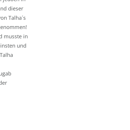
nd dieser
von Talha´s
g genommen!
nd musste in
einsten und
lha
zugab
der
t werden.