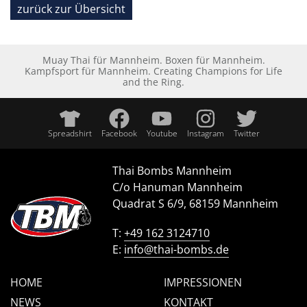
zurück zur Übersicht
Muay Thai für Mannheim. Boxen für Mannheim.
Kampfsport für Mannheim. Creating Champions for Life
and the Ring.
Spreadshirt
Facebook
Youtube
Instagram
Twitter
Thai Bombs Mannheim
C/o Hanuman Mannheim
Quadrat S 6/9, 68159 Mannheim
T:
+49 162 3124710
E:
info@thai-bombs.de
HOME
IMPRESSIONEN
NEWS
KONTAKT