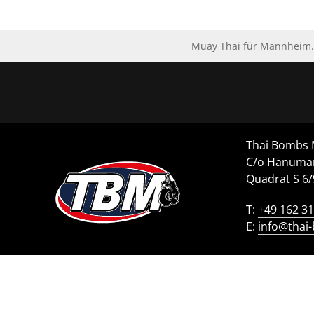
Muay Thai für Mannheim. 
Thai Bombs
C/o Hanuma
Quadrat S 6
T:
+49 162 3
E:
info@thai