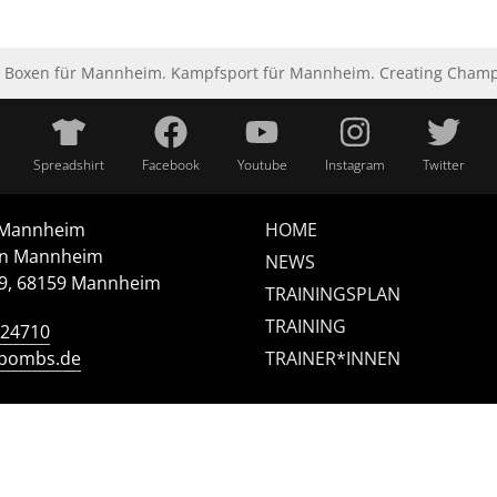
Boxen für Mannheim. Kampfsport für Mannheim. Creating Champio
Spreadshirt
Facebook
Youtube
Instagram
Twitter
 Mannheim
HOME
n Mannheim
NEWS
/9, 68159 Mannheim
TRAININGSPLAN
TRAINING
124710
-bombs.de
TRAINER*INNEN