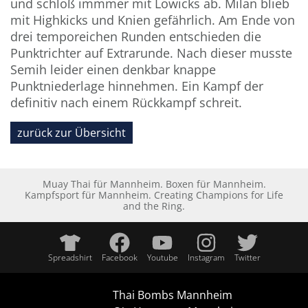
und schloß immmer mit Lowicks ab. Milan blieb
mit Highkicks und Knien gefährlich. Am Ende von
drei temporeichen Runden entschieden die
Punktrichter auf Extrarunde. Nach dieser musste
Semih leider einen denkbar knappe
Punktniederlage hinnehmen. Ein Kampf der
definitiv nach einem Rückkampf schreit.
zurück zur Übersicht
Muay Thai für Mannheim. Boxen für Mannheim.
Kampfsport für Mannheim. Creating Champions for Life
and the Ring.
Spreadshirt
Facebook
Youtube
Instagram
Twitter
Thai Bombs Mannheim