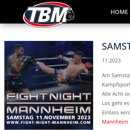
HOME
SAMST
11.2023
Am Samstag
Kampfsportj
Alle Acht s
Los geht e
Einlass wir
Mannheim