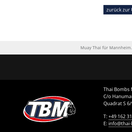
zurück zur 
Muay Thai für Mannheim. 
Thai Bombs
C/o Hanuma
Quadrat S 6
T:
+49 162 3
E:
info@thai