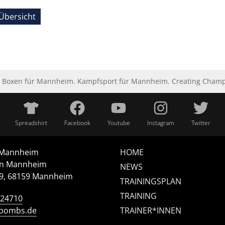
Übersicht
Boxen für Mannheim. Kampfsport für Mannheim. Creating Champio
Spreadshirt
Facebook
Youtube
Instagram
Twitter
 Mannheim
HOME
n Mannheim
NEWS
/9, 68159 Mannheim
TRAININGSPLAN
TRAINING
124710
-bombs.de
TRAINER*INNEN