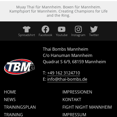
Muay Thai für Mannheim. Boxen für Mannheim.
Kampfsport für Mannheim. Creating Champions for Life
and the Ring.
Spreadshirt
Facebook
Youtube
Instagram
Twitter
Thai Bombs Mannheim
C/o Hanuman Mannheim
Quadrat S 6/9, 68159 Mannheim
T:
+49 162 3124710
E:
info@thai-bombs.de
HOME
IMPRESSIONEN
NEWS
KONTAKT
TRAININGSPLAN
FIGHT NIGHT MANNHEIM
TRAINING
IMPRESSUM