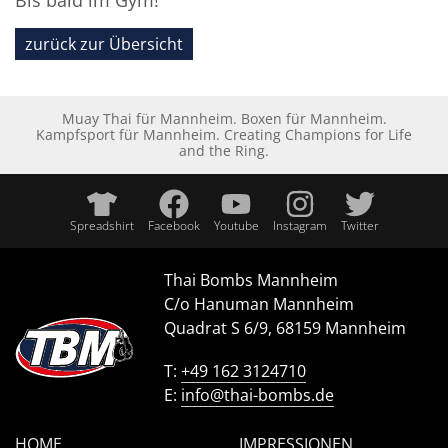
Bis bald im Gym!
zurück zur Übersicht
Muay Thai für Mannheim. Boxen für Mannheim.
Kampfsport für Mannheim. Creating Champions for Life
and the Ring.
Spreadshirt
Facebook
Youtube
Instagram
Twitter
Thai Bombs Mannheim
C/o Hanuman Mannheim
Quadrat S 6/9, 68159 Mannheim
T:
+49 162 3124710
E:
info@thai-bombs.de
HOME
IMPRESSIONEN