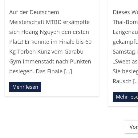
Auf der Deutschem
Dieses W
Meisterschaft MTBD erkämpfte
Thai-Bomb
sich Hoang Nguyen den ersten
Langenau
Platz! Er konnte im Finale bis 60
gekämpft.
Kg Torben Kunz vom Garabu
Samstag i
Gym Immenstadt nach Punkten
„Sweet as
besiegen. Das Finale […]
Sie besie
Rausch [
Mehr lesen
Mehr les
SEITENNUMMERIERUNG
Vor
DER