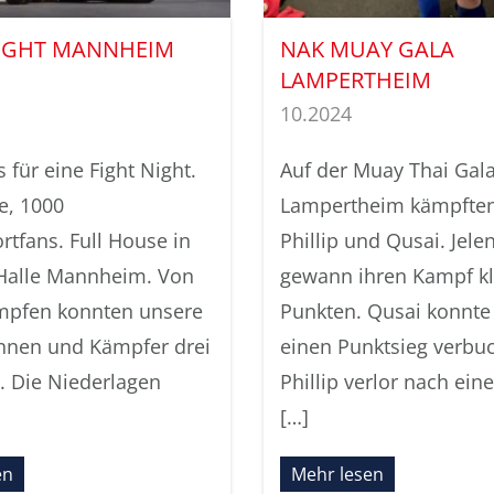
NIGHT MANNHEIM
NAK MUAY GALA
LAMPERTHEIM
10.2024
für eine Fight Night.
Auf der Muay Thai Gala
e, 1000
Lampertheim kämpften
tfans. Full House in
Phillip und Qusai. Jele
Halle Mannheim. Von
gewann ihren Kampf kl
mpfen konnten unsere
Punkten. Qusai konnte 
nnen und Kämpfer drei
einen Punktsieg verbu
. Die Niederlagen
Phillip verlor nach ein
]
[…]
en
Mehr lesen