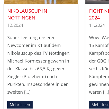
NIKOLAUSCUP IN
FIGHT 
NÖTTINGEN
2024
12.2024
11.2024
Super Leistung unserer
Wow. Was 
Newcomer im K1 auf dem
15 Kämpf
Nikolauscup des TV Nöttingen.
Kampfspor
Michael Kormesser gewann in
der GBG 
der Klasse bis 63,5 Kg gegen
sechs Kä
Ziegler (Pforzheim) nach
Kämpferi
Punkten. Insbesondere in der
gewinnen
zweiten […]
waren […
Mehr lesen
Mehr les