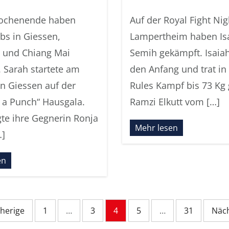
ochenende haben
Auf der Royal Fight Nig
s in Giessen,
Lampertheim haben Is
 und Chiang Mai
Semih gekämpft. Isaia
 Sarah startete am
den Anfang und trat in
n Giessen auf der
Rules Kampf bis 73 Kg
 a Punch“ Hausgala.
Ramzi Elkutt vom […]
gte ihre Gegnerin Ronja
Mehr lesen
…]
en
herige
1
…
3
4
5
…
31
Näc